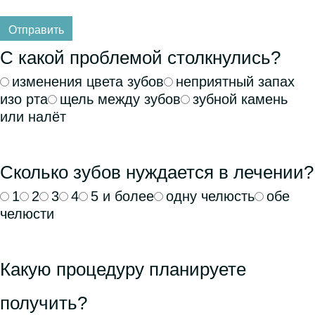
Отправить
С какой проблемой столкнулись?
изменения цвета зубов
неприятный запах
изо рта
щель между зубов
зубной камень
или налёт
Сколько зубов нуждается в лечении?
1
2
3
4
5 и более
одну челюсть
обе
челюсти
Какую процедуру планируете
получить?