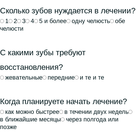
Сколько зубов нуждается в лечении?
1
2
3
4
5 и более
одну челюсть
обе
челюсти
С какими зубы требуют
восстановления?
жевательные
передние
и те и те
Когда планируете начать лечение?
как можно быстрее
в течении двух недель
в ближайшие месяцы
через полгода или
позже