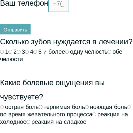
Ваш телефон
Отправить
Сколько зубов нуждается в лечении?
1
2
3
4
5 и более
одну челюсть
обе
челюсти
Какие болевые ощущения вы
чувствуете?
острая боль
терпимая боль
ноющая боль
во время жевательного процесса
реакция на
холодное
реакция на сладкое