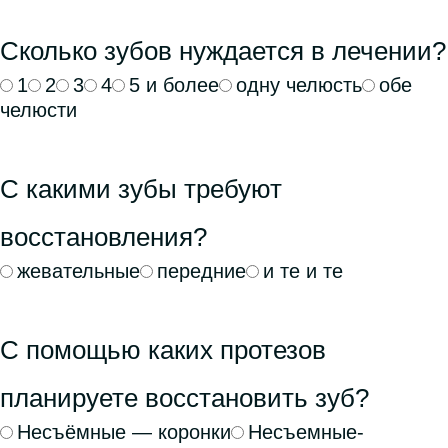
Сколько зубов нуждается в лечении?
1
2
3
4
5 и более
одну челюсть
обе
челюсти
С какими зубы требуют
восстановления?
жевательные
передние
и те и те
С помощью каких протезов
планируете восстановить зуб?
Несъёмные — коронки
Несъемные-