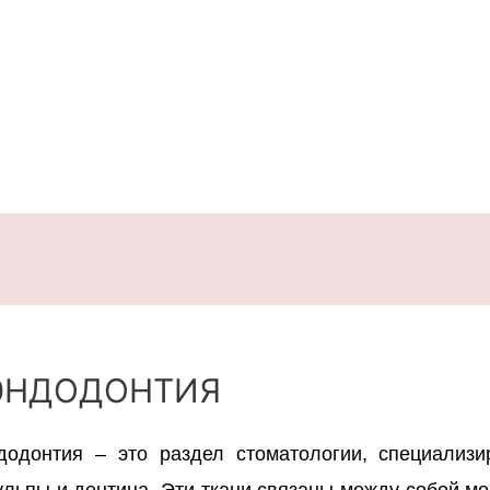
ЭНДОДОНТИЯ
додонтия – это раздел стоматологии, специализи
ульпы и дентина. Эти ткани связаны между собой м