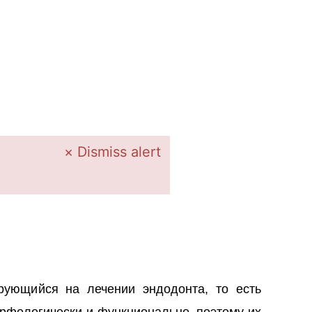
×
Dismiss alert
рующийся на лечении эндодонта, то есть
орфологически и функционально, поэтому их